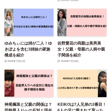
2026年7月24日
ゆみちぃには姉が二人！ゆ
佐野愛花の両親は美男美
きぽよを含む3姉妹の家族
女！父親・母親の人柄や親
構成を紹介
子関係を紹介
2026年7月21日
2026年7月19日
神尾楓珠と父親の関係は？
KEIKOは7人兄弟の3番目！
芸能界入りへの反対と現在
6人の兄に囲まれて育った