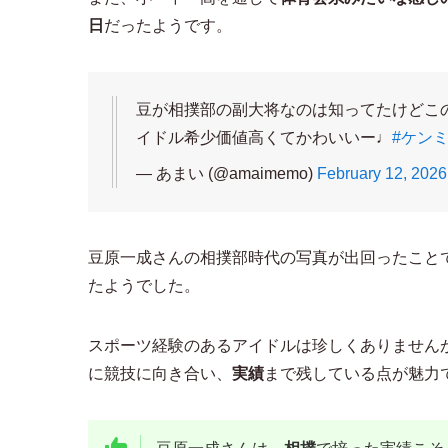
日
だったようです。
豆が相撲部の副大将なのは知ってたけどこの
イドル希少価値高くてかわいいー♩
#ケン
— あまい (@amaimemo)
February 12, 2026
豆原一成さんの相撲部時代の写真が出回ったこと
たようでした。
スポーツ経験のあるアイドルは珍しくありません
に競技に向き合い、
実績
まで残している点が魅力