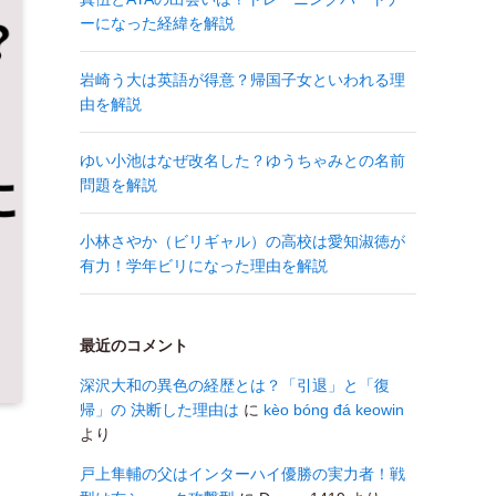
ーになった経緯を解説
岩崎う大は英語が得意？帰国子女といわれる理
由を解説
ゆい小池はなぜ改名した？ゆうちゃみとの名前
問題を解説
小林さやか（ビリギャル）の高校は愛知淑徳が
有力！学年ビリになった理由を解説
最近のコメント
深沢大和の異色の経歴とは？「引退」と「復
帰」の 決断した理由は
に
kèo bóng đá keowin
より
戸上隼輔の父はインターハイ優勝の実力者！戦