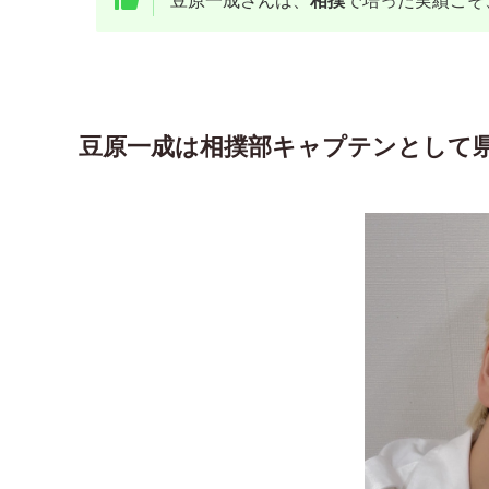
豆原一成さんは、
相撲
で培った実績こそ
豆原一成は相撲部キャプテンとして