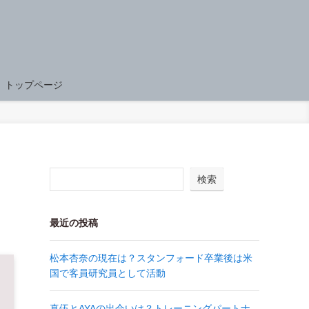
トップページ
し
検索
最近の投稿
松本杏奈の現在は？スタンフォード卒業後は米
国で客員研究員として活動
真伍とAYAの出会いは？トレーニングパートナ