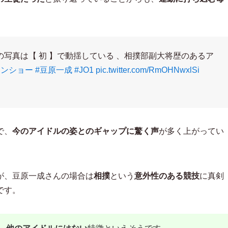
写真は【 初 】で動揺している 、相撲部副大将歴のあるア
ミンショー
#豆原一成
#JO1
pic.twitter.com/RmOHNwxlSi
で、
今のアイドルの姿とのギャップに驚く声
が多く上がってい
が、豆原一成さんの場合は
相撲
という
意外性のある競技
に真剣
です。