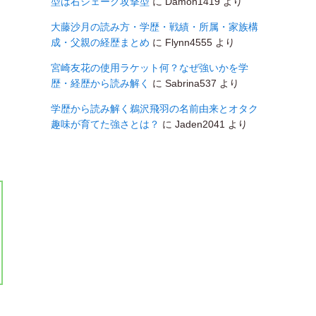
型は右シェーク攻撃型
に
Damon1419
より
大藤沙月の読み方・学歴・戦績・所属・家族構
成・父親の経歴まとめ
に
Flynn4555
より
宮崎友花の使用ラケット何？なぜ強いかを学
歴・経歴から読み解く
に
Sabrina537
より
学歴から読み解く鵜沢飛羽の名前由来とオタク
趣味が育てた強さとは？
に
Jaden2041
より