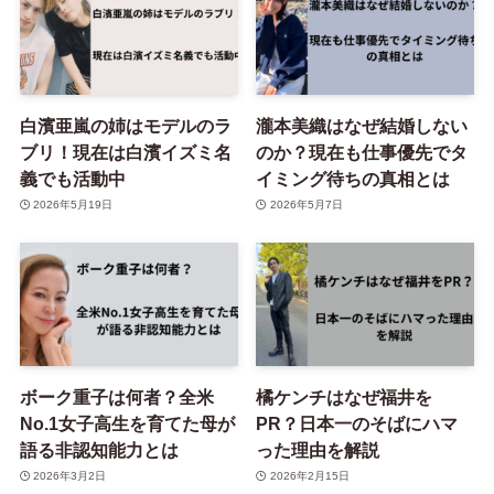
白濱亜嵐の姉はモデルのラ
瀧本美織はなぜ結婚しない
ブリ！現在は白濱イズミ名
のか？現在も仕事優先でタ
義でも活動中
イミング待ちの真相とは
2026年5月19日
2026年5月7日
ボーク重子は何者？全米
橘ケンチはなぜ福井を
No.1女子高生を育てた母が
PR？日本一のそばにハマ
語る非認知能力とは
った理由を解説
2026年3月2日
2026年2月15日